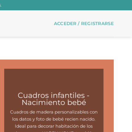
.
ACCEDER / REGISTRARSE
Cuadros infantiles -
Nacimiento bebé
Cuadros de madera personalizables con
los datos y foto de bebé recien nacido.
Ideal para decorar habitación de los