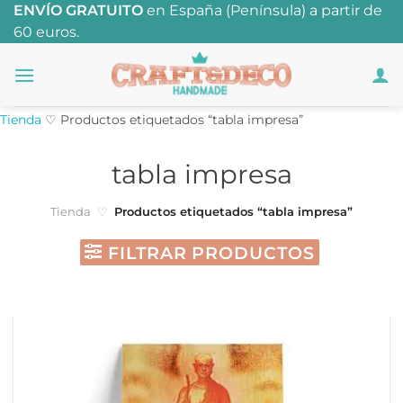
Saltar
ENVÍO GRATUITO
en España (Península) a partir de
60 euros.
al
contenido
Tienda
♡
Productos etiquetados “tabla impresa”
tabla impresa
Tienda
♡
Productos etiquetados “tabla impresa”
FILTRAR PRODUCTOS