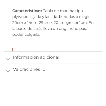
Características:
Tabla de madera tipo
plywood. Lijada y lacada. Medidas a elegir:
20cm x 14cm, 29cm x 20cm, grosor 1cm. En
la parte de atrás lleva un enganche para
poder colgarla.
NOTA:
Este producto está realizado a
Información adicional
mano, por lo tanto es único y el que
recibas será muy parecido al de la
Valoraciones (0)
imagen de la web pero nunca
exactamente igual, puede variar la
tonalidad, algún pequeño detalle del
material o ligeramente el tamaño.