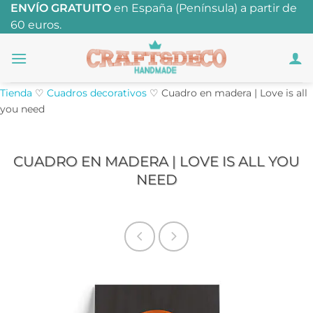
Saltar
ENVÍO GRATUITO
en España (Península) a partir de
60 euros.
al
contenido
Tienda
♡
Cuadros decorativos
♡
Cuadro en madera | Love is all
you need
CUADRO EN MADERA | LOVE IS ALL YOU
NEED