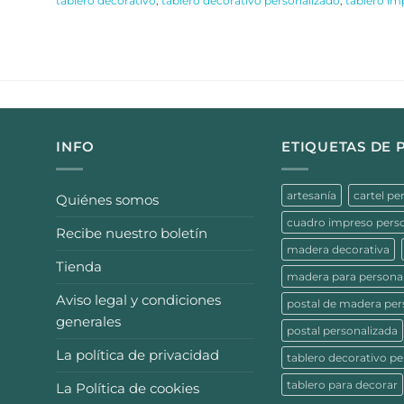
tablero decorativo
,
tablero decorativo personalizado
,
tablero im
INFO
ETIQUETAS DE
artesanía
cartel pe
Quiénes somos
cuadro impreso pers
Recibe nuestro boletín
madera decorativa
Tienda
madera para personal
Aviso legal y condiciones
postal de madera per
generales
postal personalizada
La política de privacidad
tablero decorativo pe
tablero para decorar
La Política de cookies