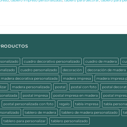
preso
,
tablero impreso personalizado
,
tablero para decorar
,
tablero para pe
 PRODUCTOS
rsonalizado
cuadro decorativo personalizado
cuadro de madera
cu
onalizado
cuadro personalizado
decoración
decoración de madera
madera decorativa personalizada
madera impresa
madera impresa p
izar
madera personalizada
postal
postal con foto
postal decorat
sonalizada
postal impresa
postal impresa en madera
postal impres
postal personalizada con foto
regalo
tabla impresa
tabla persona
rsonalizado
tablero de madera
tablero de madera personalizado
ta
tablero para personalizar
tablero personalizado