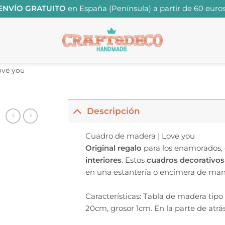
ENVÍO GRATUITO
en España (Península) a partir de 60 euros
ove you
Descripción
Cuadro de madera | Love you
Original regalo
para los enamorados, 
interiores
. Estos
cuadros decorativos
en una estantería o encimera de man
Características: Tabla de madera tipo
20cm, grosor 1cm. En la parte de atrá