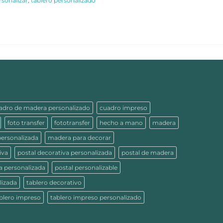
rsonalizar
,
tablero personalizado
adro de madera personalizado
cuadro impreso
foto transfer
fototransfer
hecho a mano
madera
ersonalizada
madera para decorar
iva
postal decorativa personalizada
postal de madera
a personalizada
postal personalizable
lizada
tablero decorativo
blero impreso
tablero impreso personalizado