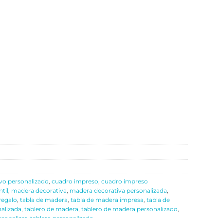
vo personalizado
,
cuadro impreso
,
cuadro impreso
ntil
,
madera decorativa
,
madera decorativa personalizada
,
regalo
,
tabla de madera
,
tabla de madera impresa
,
tabla de
nalizada
,
tablero de madera
,
tablero de madera personalizado
,