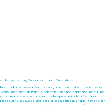
antiles decorativos
,
Decoración infantil
,
Decorativos
dera
,
cuadro de madera personalizado
,
cuadro decorativo
,
cuadro decorati
lizado
,
decoración de madera
,
habitación de niños
,
habitación infantil
,
infa
ecorar
,
madera para personalizar
,
madera personalizada
,
niña
,
niño
,
niños
,
resa personalizada
,
tabla para decorar
,
tabla para personalizar
,
tabla perso