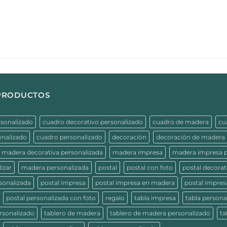
 PRODUCTOS
rsonalizado
cuadro decorativo personalizado
cuadro de madera
cu
onalizado
cuadro personalizado
decoración
decoración de madera
madera decorativa personalizada
madera impresa
madera impresa p
izar
madera personalizada
postal
postal con foto
postal decorat
sonalizada
postal impresa
postal impresa en madera
postal impres
postal personalizada con foto
regalo
tabla impresa
tabla persona
rsonalizado
tablero de madera
tablero de madera personalizado
ta