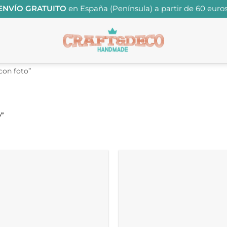
ENVÍO GRATUITO
en España (Península) a partir de 60 euros
con foto”
o”