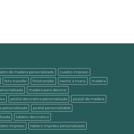
adro de madera personalizado
cuadro impreso
foto transfer
fototransfer
hecho a mano
madera
ersonalizada
madera para decorar
iva
postal decorativa personalizada
postal de madera
a personalizada
postal personalizable
lizada
tablero decorativo
blero impreso
tablero impreso personalizado