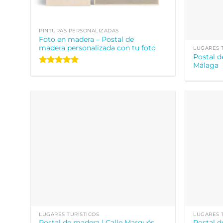
PINTURAS PERSONALIZADAS
Foto en madera – Postal de
madera personalizada con tu foto
LUGARES 
Postal d
Málaga
Valorado
con
5
de 5
LUGARES TURÍSTICOS
LUGARES 
Postal de madera | Calle Marqués
Postal 