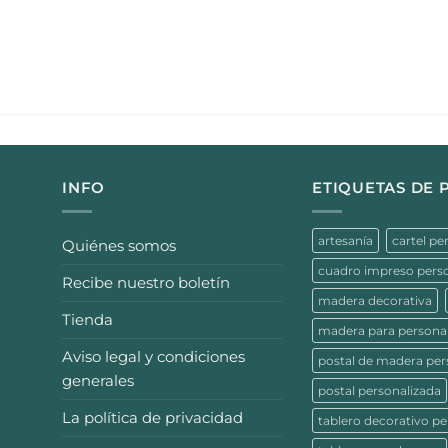
INFO
ETIQUETAS DE
artesanía
cartel pe
Quiénes somos
cuadro impreso pers
Recibe nuestro boletín
madera decorativa
Tienda
madera para personal
Aviso legal y condiciones
postal de madera per
generales
postal personalizada
La política de privacidad
tablero decorativo pe