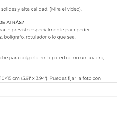
lides y alta calidad. (Mira el video).
DE ATRÁS?
pacio previsto especialmente para poder
 bolígrafo, rotulador o lo que sea.
anche para colgarlo en la pared como un cuadro,
0×15 cm (5.91′ x 3.94′). Puedes fijar la foto con
a
).
 de forma artesanal, por lo tanto cada producto
recido al de la imagen de la web pero nunca
onalidad de madera y sus vetas, algún pequeño
 tamaño.