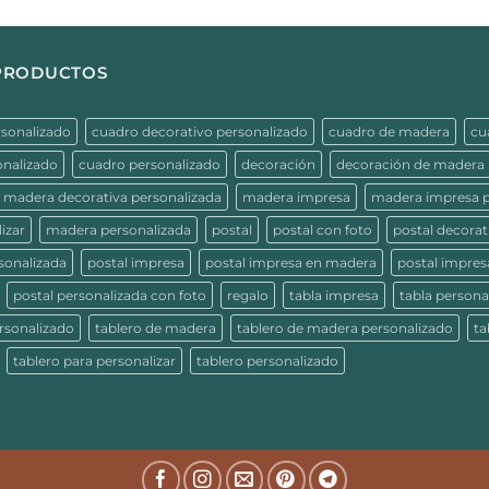
 PRODUCTOS
rsonalizado
cuadro decorativo personalizado
cuadro de madera
cu
onalizado
cuadro personalizado
decoración
decoración de madera
madera decorativa personalizada
madera impresa
madera impresa p
izar
madera personalizada
postal
postal con foto
postal decorat
sonalizada
postal impresa
postal impresa en madera
postal impres
postal personalizada con foto
regalo
tabla impresa
tabla persona
rsonalizado
tablero de madera
tablero de madera personalizado
ta
tablero para personalizar
tablero personalizado