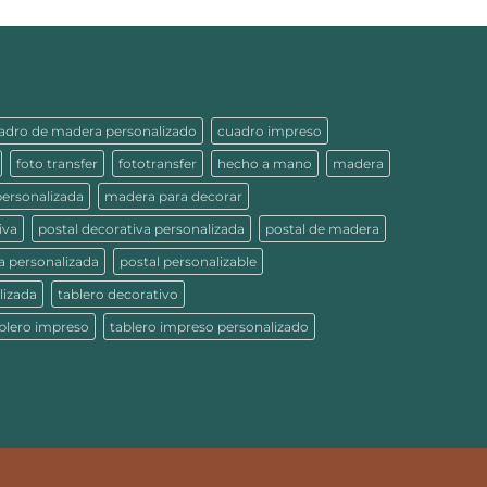
adro de madera personalizado
cuadro impreso
foto transfer
fototransfer
hecho a mano
madera
ersonalizada
madera para decorar
iva
postal decorativa personalizada
postal de madera
a personalizada
postal personalizable
lizada
tablero decorativo
blero impreso
tablero impreso personalizado