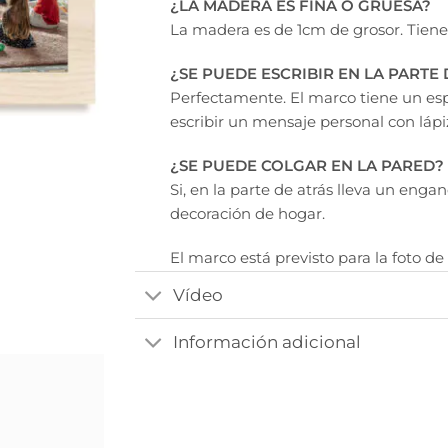
¿LA MADERA ES FINA O GRUESA?
La madera es de 1cm de grosor. Tiene so
¿SE PUEDE ESCRIBIR EN LA PARTE 
Perfectamente. El marco tiene un es
escribir un mensaje personal con lápiz,
¿SE PUEDE COLGAR EN LA PARED?
Si, en la parte de atrás lleva un eng
decoración de hogar.
El marco está previsto para la foto de 1
cinta adhesiva de doble cara (
incluid
Vídeo
Nota
Información adicional
Este producto está realizado a mano,
es único. El que recibas será muy pa
exactamente igual, puede variar la t
detalle del material o ligeramente el