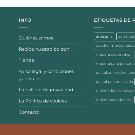
INFO
ETIQUETAS DE
artesanía
cartel pe
Quiénes somos
cuadro impreso pers
Recibe nuestro boletín
madera decorativa
Tienda
madera para personal
Aviso legal y condiciones
postal de madera per
generales
postal personalizada
La política de privacidad
tablero decorativo pe
tablero para decorar
La Política de cookies
Contacto