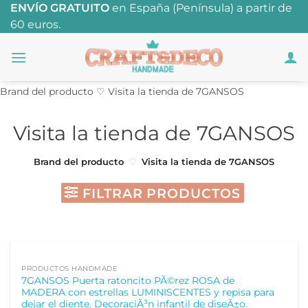
Saltar
ENVÍO GRATUITO
en España (Península) a partir de
60 euros.
al
contenido
Brand del producto
♡
Visita la tienda de 7GANSOS
Visita la tienda de 7GANSOS
Brand del producto
♡
Visita la tienda de 7GANSOS
FILTRAR PRODUCTOS
PRODUCTOS HANDMADE
7GANSOS Puerta ratoncito PÃ©rez ROSA de
MADERA con estrellas LUMINISCENTES y repisa para
dejar el diente. DecoraciÃ³n infantil de diseÃ±o.